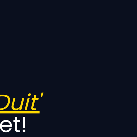
Duit'
et!