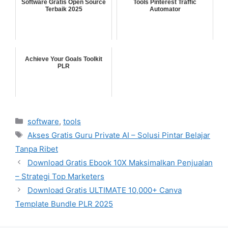
Software Gratis Open Source
Tools Pinterest Traffic
Terbaik 2025
Automator
Achieve Your Goals Toolkit
PLR
Categories
software
,
tools
Tags
Akses Gratis Guru Private AI – Solusi Pintar Belajar
Tanpa Ribet
Download Gratis Ebook 10X Maksimalkan Penjualan
– Strategi Top Marketers
Download Gratis ULTIMATE 10,000+ Canva
Template Bundle PLR 2025