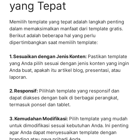
yang Tepat
Memilih template yang tepat adalah langkah penting
dalam memaksimalkan manfaat dari template gratis.
Berikut adalah beberapa hal yang perlu
dipertimbangkan saat memilih template:
1. Sesuaikan dengan Jenis Konten:
Pastikan template
yang Anda pilih sesuai dengan jenis konten yang ingin
Anda buat, apakah itu artikel blog, presentasi, atau
laporan.
2. Responsif:
Pilihlah template yang responsif dan
dapat diakses dengan baik di berbagai perangkat,
termasuk ponsel dan tablet.
3. Kemudahan Modifikasi:
Pilih template yang mudah
untuk dimodifikasi sesuai kebutuhan Anda. Ini penting
agar Anda dapat menyesuaikan template dengan
branding atau gaya pribadi Anda.