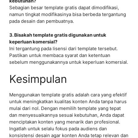
kebutuhan?
Sebagian besar template gratis dapat dimodifikasi,
namun tingkat modifikasinya bisa berbeda tergantung
pada desain dan pembuatnya.
3. Bisakah template gratis digunakan untuk
keperluan komersial?
Ini tergantung pada lisensi dari template tersebut.
Pastikan untuk membaca syarat dan ketentuan
sebelum menggunakannya untuk keperluan komersial.
Kesimpulan
Menggunakan template gratis adalah cara yang efektif
untuk meningkatkan kualitas konten Anda tanpa harus
mulai dari nol. Dengan memilih template yang tepat
dan menyesuaikannya sesuai kebutuhan, Anda dapat
menciptakan konten yang menarik dan profesional.
Ingatlah untuk selalu fokus pada audiens dan
konsistensi desain agar konten Anda tetap relevan dan