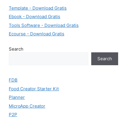
Template - Download Gratis
Ebook - Download Gratis
Tools Software - Download Gratis
Ecourse - Download Gratis
Search
Search
FDB
Food Creator Starter Kit
Planner
MicroApp Creator
P2P