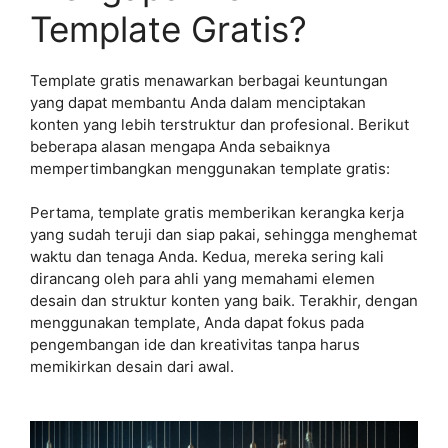
Template Gratis?
Template gratis menawarkan berbagai keuntungan
yang dapat membantu Anda dalam menciptakan
konten yang lebih terstruktur dan profesional. Berikut
beberapa alasan mengapa Anda sebaiknya
mempertimbangkan menggunakan template gratis:
Pertama, template gratis memberikan kerangka kerja
yang sudah teruji dan siap pakai, sehingga menghemat
waktu dan tenaga Anda. Kedua, mereka sering kali
dirancang oleh para ahli yang memahami elemen
desain dan struktur konten yang baik. Terakhir, dengan
menggunakan template, Anda dapat fokus pada
pengembangan ide dan kreativitas tanpa harus
memikirkan desain dari awal.