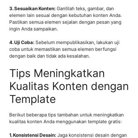
3. Sesuaikan Konten:
Gantilah teks, gambar, dan
elemen lain sesuai dengan kebutuhan konten Anda.
Pastikan semua elemen sejalan dengan pesan yang
ingin Anda sampaikan.
4. Uji Coba:
Sebelum mempublikasikan, lakukan uji
coba untuk memastikan semua elemen berfungsi
dengan baik dan tidak ada kesalahan.
Tips Meningkatkan
Kualitas Konten dengan
Template
Berikut beberapa tips tambahan untuk meningkatkan
kualitas konten Anda menggunakan template gratis:
1. Konsistensi Desain:
Jaga konsistensi desain dengan