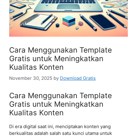
Cara Menggunakan Template
Gratis untuk Meningkatkan
Kualitas Konten
November 30, 2025
by
Download Gratis
Cara Menggunakan Template
Gratis untuk Meningkatkan
Kualitas Konten
Di era digital saat ini, menciptakan konten yang
berkualitas adalah salah satu kunci utama untuk