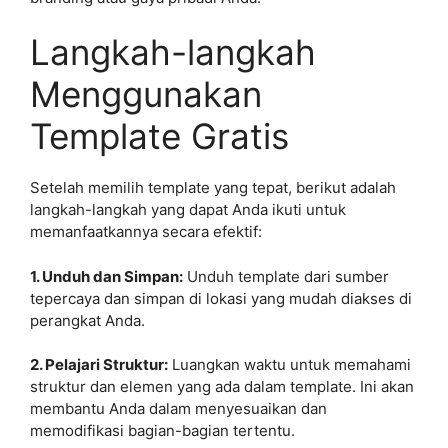
Langkah-langkah
Menggunakan
Template Gratis
Setelah memilih template yang tepat, berikut adalah
langkah-langkah yang dapat Anda ikuti untuk
memanfaatkannya secara efektif:
1. Unduh dan Simpan:
Unduh template dari sumber
tepercaya dan simpan di lokasi yang mudah diakses di
perangkat Anda.
2. Pelajari Struktur:
Luangkan waktu untuk memahami
struktur dan elemen yang ada dalam template. Ini akan
membantu Anda dalam menyesuaikan dan
memodifikasi bagian-bagian tertentu.