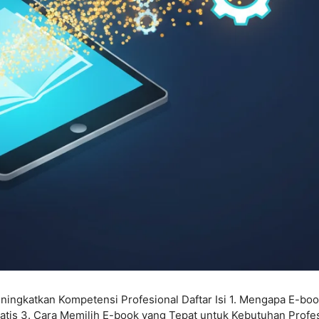
ngkatkan Kompetensi Profesional Daftar Isi 1. Mengapa E-boo
atis 3. Cara Memilih E-book yang Tepat untuk Kebutuhan Profe