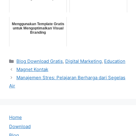
Menggunakan Template Gratis
untuk Mengoptimalkan Visual
Branding
Categories
Blog Download Gratis
,
Digital Marketing
,
Education
Magnet Kontak
Manajemen Stres: Pelajaran Berharga dari Segelas
Air
Home
Download
Blog