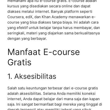
memahami apa itu e-course gratis. E-course adalah
kursus yang disediakan secara online dan dapat
diakses melalui internet. Banyak platform seperti
Coursera, edX, dan Khan Academy menawarkan e-
course yang bisa diakses tanpa biaya. Ini adalah cara
yang efektif untuk belajar tanpa harus membayar, dan
seringkali, materi yang diajarkan sama berkualitasnya
dengan yang berbayar.
Manfaat E-course
Gratis
1. Aksesibilitas
Salah satu keuntungan terbesar dari e-course gratis
adalah aksesibilitas. Selama Anda memiliki koneksi
internet, Anda dapat belajar dari mana saja dan kapan
saja. Ini sangat bermanfaat bagi mereka yang tinggal di
daerah terpencil atau memiliki jadwal yang sibuk.