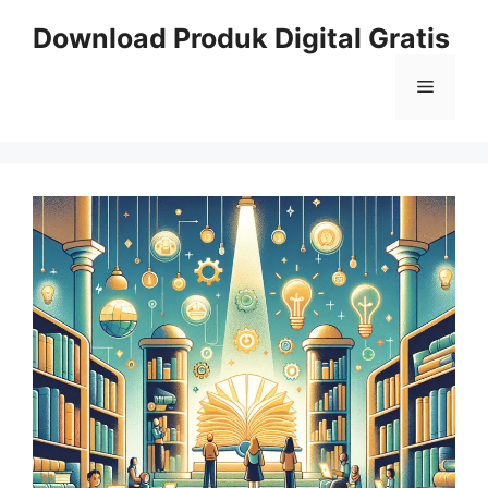
Skip
Download Produk Digital Gratis
to
content
Menu