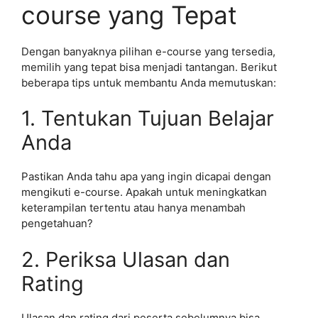
course yang Tepat
Dengan banyaknya pilihan e-course yang tersedia,
memilih yang tepat bisa menjadi tantangan. Berikut
beberapa tips untuk membantu Anda memutuskan:
1. Tentukan Tujuan Belajar
Anda
Pastikan Anda tahu apa yang ingin dicapai dengan
mengikuti e-course. Apakah untuk meningkatkan
keterampilan tertentu atau hanya menambah
pengetahuan?
2. Periksa Ulasan dan
Rating
Ulasan dan rating dari peserta sebelumnya bisa