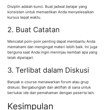
Disiplin adalah kunci. Buat jadwal belajar yang
konsisten untuk memastikan Anda menyelesaikan
kursus tepat waktu.
2. Buat Catatan
Mencatat poin-poin penting dapat membantu Anda
memahami dan mengingat materi lebih baik. Ini juga
berguna saat Anda ingin meninjau kembali apa yang
telah dipelajari.
3. Terlibat dalam Diskusi
Banyak e-course menawarkan forum atau grup
diskusi. Bergabunglah dan aktiflah di sana untuk
bertukar ide dan pemahaman dengan peserta lain.
Kesimpulan