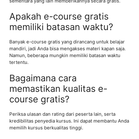
sementara yang lain memberikannya secara gratis.
Apakah e-course gratis
memiliki batasan waktu?
Banyak e-course gratis yang dirancang untuk belajar
mandiri, jadi Anda bisa mengakses materi kapan saja.
Namun, beberapa mungkin memiliki batasan waktu
tertentu.
Bagaimana cara
memastikan kualitas e-
course gratis?
Periksa ulasan dan rating dari peserta lain, serta
kredibilitas penyedia kursus. Ini dapat membantu Anda
memilih kursus berkualitas tinggi.