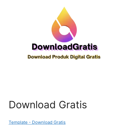
Download Gratis
Template - Download Gratis