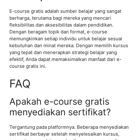
E-course gratis adalah sumber belajar yang sangat
berharga, terutama bagi mereka yang mencari
fleksibilitas dan aksesibilitas dalam pendidikan.
Dengan beragam topik dan format, e-course
memungkinkan setiap individu untuk belajar sesuai
kebutuhan dan minat mereka. Dengan memilih kursus
yang tepat dan menerapkan strategi belajar yang
efektif, Anda dapat memaksimalkan manfaat dari e-
course gratis ini.
FAQ
Apakah e-course gratis
menyediakan sertifikat?
Tergantung pada platformnya. Beberapa menyediakan
sertifikat berbayar setelah menyelesaikan kursus,