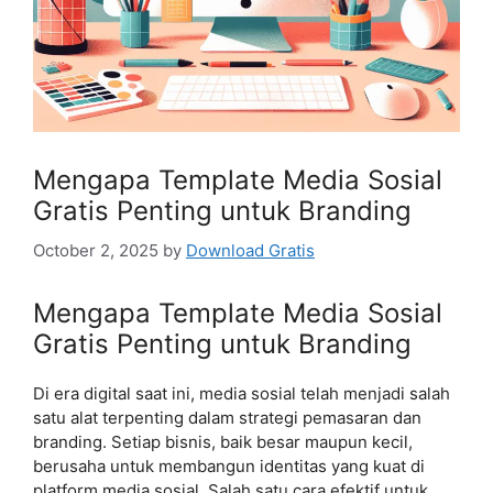
Mengapa Template Media Sosial
Gratis Penting untuk Branding
October 2, 2025
by
Download Gratis
Mengapa Template Media Sosial
Gratis Penting untuk Branding
Di era digital saat ini, media sosial telah menjadi salah
satu alat terpenting dalam strategi pemasaran dan
branding. Setiap bisnis, baik besar maupun kecil,
berusaha untuk membangun identitas yang kuat di
platform media sosial. Salah satu cara efektif untuk