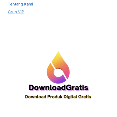
Tentang Kami
Grup VIP