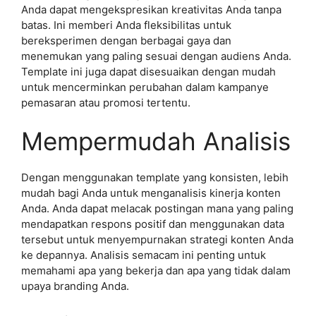
Anda dapat mengekspresikan kreativitas Anda tanpa
batas. Ini memberi Anda fleksibilitas untuk
bereksperimen dengan berbagai gaya dan
menemukan yang paling sesuai dengan audiens Anda.
Template ini juga dapat disesuaikan dengan mudah
untuk mencerminkan perubahan dalam kampanye
pemasaran atau promosi tertentu.
Mempermudah Analisis
Dengan menggunakan template yang konsisten, lebih
mudah bagi Anda untuk menganalisis kinerja konten
Anda. Anda dapat melacak postingan mana yang paling
mendapatkan respons positif dan menggunakan data
tersebut untuk menyempurnakan strategi konten Anda
ke depannya. Analisis semacam ini penting untuk
memahami apa yang bekerja dan apa yang tidak dalam
upaya branding Anda.