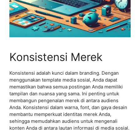
Konsistensi Merek
Konsistensi adalah kunci dalam branding. Dengan
menggunakan template media sosial, Anda dapat
memastikan bahwa semua postingan Anda memiliki
tampilan dan nuansa yang sama. Ini penting untuk
membangun pengenalan merek di antara audiens
Anda. Konsistensi dalam warna, font, dan gaya desain
membantu memperkuat identitas merek Anda,
sehingga memudahkan audiens untuk mengenali
konten Anda di antara lautan informasi di media sosial.