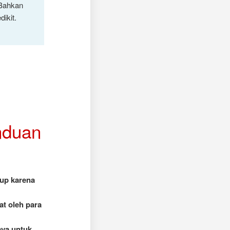
 Bahkan
ikit.
nduan
up karena
at oleh para
aya untuk