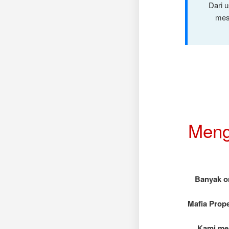
Dari 
mes
Meng
Banyak o
Mafia Prope
Kami men