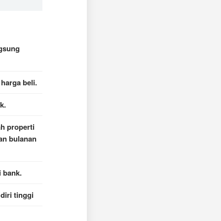
ngsung
harga beli.
k.
 properti
an bulanan
 bank.
iri tinggi