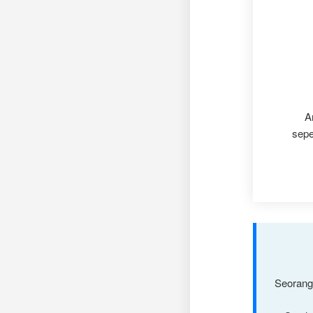
A
sepe
Seorang