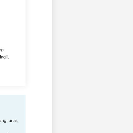
ng
agi!.
ng tunai.