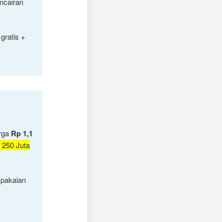
ncairan
gratis +
arga
Rp 1,1
 250 Juta
 pakaian