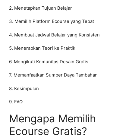
2. Menetapkan Tujuan Belajar
3. Memilih Platform Ecourse yang Tepat
4. Membuat Jadwal Belajar yang Konsisten
5. Menerapkan Teori ke Praktik
6. Mengikuti Komunitas Desain Grafis
7. Memanfaatkan Sumber Daya Tambahan
8. Kesimpulan
9. FAQ
Mengapa Memilih
Ecourse Gratis?