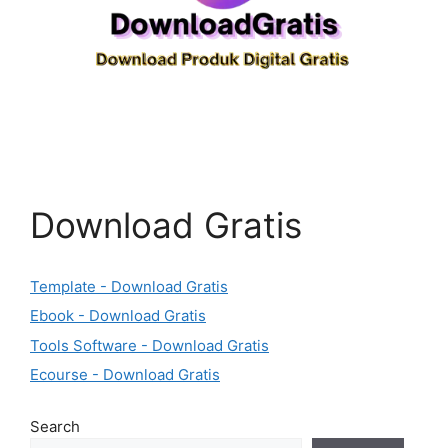
Download Gratis
Template - Download Gratis
Ebook - Download Gratis
Tools Software - Download Gratis
Ecourse - Download Gratis
Search