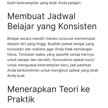
bukti keterampilan yang telah Anda pelajari.
Membuat Jadwal
Belajar yang Konsisten
Belajar secara mandiri melalui ecourse memerlukan
disiplin diri yang tinggi. Buatlah jadwal belajar yang
konsisten dan realistis agar Anda tidak kehilangan
fokus. Tentukan waktu yang spesifik setiap harinya
untuk belajar dan berlatih. Konsistensi adalah kunci
untuk menguasai keterampilan baru, jadi pastikan
Anda berkomitmen untuk mengikuti jadwal yang telah
Anda buat.
Menerapkan Teori ke
Praktik