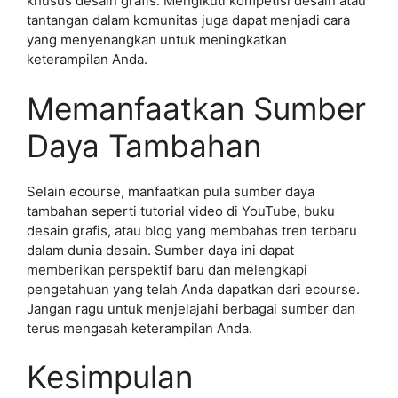
khusus desain grafis. Mengikuti kompetisi desain atau
tantangan dalam komunitas juga dapat menjadi cara
yang menyenangkan untuk meningkatkan
keterampilan Anda.
Memanfaatkan Sumber
Daya Tambahan
Selain ecourse, manfaatkan pula sumber daya
tambahan seperti tutorial video di YouTube, buku
desain grafis, atau blog yang membahas tren terbaru
dalam dunia desain. Sumber daya ini dapat
memberikan perspektif baru dan melengkapi
pengetahuan yang telah Anda dapatkan dari ecourse.
Jangan ragu untuk menjelajahi berbagai sumber dan
terus mengasah keterampilan Anda.
Kesimpulan