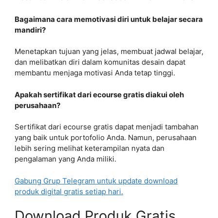
Bagaimana cara memotivasi diri untuk belajar secara
mandiri?
Menetapkan tujuan yang jelas, membuat jadwal belajar,
dan melibatkan diri dalam komunitas desain dapat
membantu menjaga motivasi Anda tetap tinggi.
Apakah sertifikat dari ecourse gratis diakui oleh
perusahaan?
Sertifikat dari ecourse gratis dapat menjadi tambahan
yang baik untuk portofolio Anda. Namun, perusahaan
lebih sering melihat keterampilan nyata dan
pengalaman yang Anda miliki.
Gabung Grup Telegram untuk update download
produk digital gratis setiap hari.
Download Produk Gratis