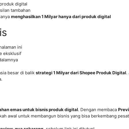
produk digital
silan tambahan
ranya
menghasilkan 1 Milyar hanya dari produk digital
is
halaman ini
 eksklusif
 dalamnya
ia besar di balik
strategi 1 Milyar dari Shopee Produk Digital
.
a.
ahan emas untuk bisnis produk digital
. Dengan membaca
Previ
gkah awal untuk membangun bisnis yang bisa berkembang pesat
review-nya sekarang
, sebelum link ini ditutup!