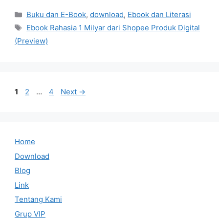
Categories
Buku dan E-Book
,
download
,
Ebook dan Literasi
Tags
Ebook Rahasia 1 Milyar dari Shopee Produk Digital
(Preview)
Page
Page
Page
1
2
…
4
Next
→
Home
Download
Blog
Link
Tentang Kami
Grup VIP