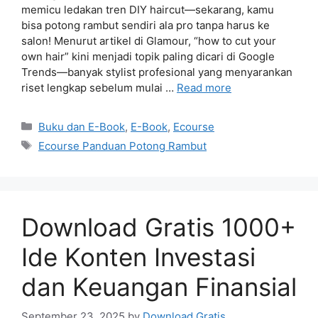
memicu ledakan tren DIY haircut—sekarang, kamu
bisa potong rambut sendiri ala pro tanpa harus ke
salon! Menurut artikel di Glamour, “how to cut your
own hair” kini menjadi topik paling dicari di Google
Trends—banyak stylist profesional yang menyarankan
riset lengkap sebelum mulai …
Read more
Categories
Buku dan E-Book
,
E-Book
,
Ecourse
Tags
Ecourse Panduan Potong Rambut
Download Gratis 1000+
Ide Konten Investasi
dan Keuangan Finansial
September 23, 2025
by
Download Gratis