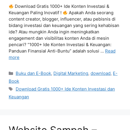
Download Gratis 1000+ Ide Konten Investasi &
Keuangan Paling Inovatif !
Apakah Anda seorang
content creator, blogger, influencer, atau pebisnis di
bidang investasi dan keuangan yang sering kehabisan
ide? Atau mungkin Anda ingin meningkatkan
engagement dan visibilitas konten Anda di mesin
pencari? “1000+ Ide Konten Investasi & Keuangan:
Panduan Finansial Anti-Buntu” adalah solusi …
Read
more
Categories
Buku dan E-Book
,
Digital Marketing
,
download
,
E-
Book
Tags
Download Gratis 1000+ Ide Konten Investasi dan
Keuangan