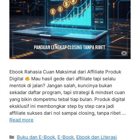
Ebook Rahasia Cuan Maksimal dari Affiliate Produk
Digital
Mau hasil gede dari affiliate tapi selalu
mentok di jalan? Jangan salah, kuncinya bukan
sekadar daftar program, tapi strategi & mindset cuan
yang bikin dompetmu tebal tiap bulan. Produk digital
eksklusif ini membongkar step by step cara jadi
affiliate sukses dari nol sampai closing, tanpa ribet …
Read more
Categories
Buku dan E-Book
,
E-Book
,
Ebook dan Literasi