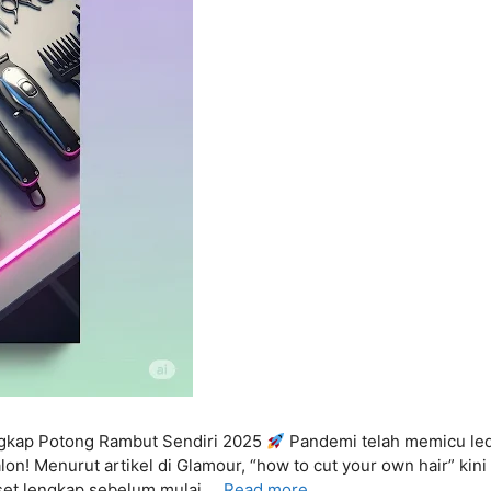
gkap Potong Rambut Sendiri 2025
Pandemi telah memicu led
lon! Menurut artikel di Glamour, “how to cut your own hair” kin
iset lengkap sebelum mulai …
Read more