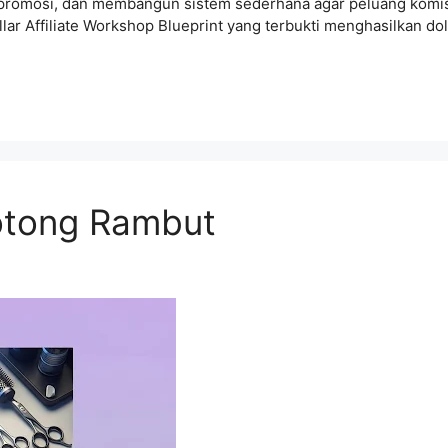
 promosi, dan membangun sistem sederhana agar peluang komisi
ar Affiliate Workshop Blueprint yang terbukti menghasilkan do
otong Rambut