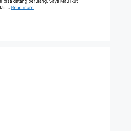
 bisa datang berulang. Saya Mau Ikut
llar …
Read more