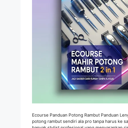
Ecourse Panduan Potong Rambut Panduan Len
potong rambut sendiri ala pro tanpa harus ke sa
banyak stylist profesional yang menyarankan r