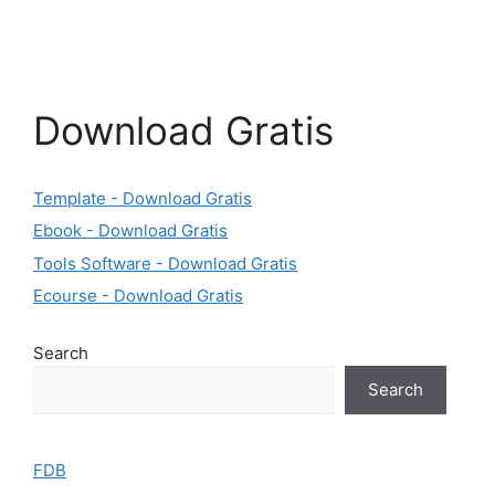
Download Gratis
Template - Download Gratis
Ebook - Download Gratis
Tools Software - Download Gratis
Ecourse - Download Gratis
Search
Search
FDB