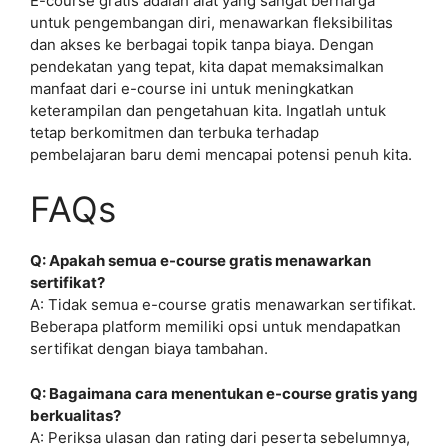
E-course gratis adalah alat yang sangat berharga
untuk pengembangan diri, menawarkan fleksibilitas
dan akses ke berbagai topik tanpa biaya. Dengan
pendekatan yang tepat, kita dapat memaksimalkan
manfaat dari e-course ini untuk meningkatkan
keterampilan dan pengetahuan kita. Ingatlah untuk
tetap berkomitmen dan terbuka terhadap
pembelajaran baru demi mencapai potensi penuh kita.
FAQs
Q: Apakah semua e-course gratis menawarkan
sertifikat?
A: Tidak semua e-course gratis menawarkan sertifikat.
Beberapa platform memiliki opsi untuk mendapatkan
sertifikat dengan biaya tambahan.
Q: Bagaimana cara menentukan e-course gratis yang
berkualitas?
A: Periksa ulasan dan rating dari peserta sebelumnya,