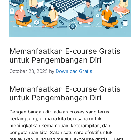
Memanfaatkan E-course Gratis
untuk Pengembangan Diri
October 28, 2025
by
Download Gratis
Memanfaatkan E-course Gratis
untuk Pengembangan Diri
Pengembangan diri adalah proses yang terus
berlangsung, di mana kita berusaha untuk
meningkatkan kemampuan, keterampilan, dan
pengetahuan kita. Salah satu cara efektif untuk
melakukan ini adalah melalui e-course gratis. Di era