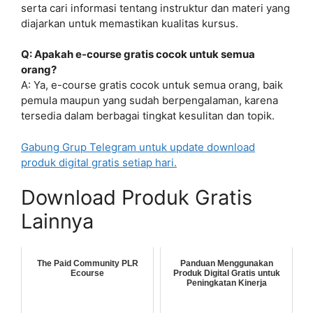
serta cari informasi tentang instruktur dan materi yang
diajarkan untuk memastikan kualitas kursus.
Q: Apakah e-course gratis cocok untuk semua
orang?
A: Ya, e-course gratis cocok untuk semua orang, baik
pemula maupun yang sudah berpengalaman, karena
tersedia dalam berbagai tingkat kesulitan dan topik.
Gabung Grup Telegram untuk update download
produk digital gratis setiap hari.
Download Produk Gratis
Lainnya
The Paid Community PLR
Panduan Menggunakan
Ecourse
Produk Digital Gratis untuk
Peningkatan Kinerja