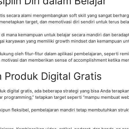
lin Diri dalam Belajar
tis secara alami mengembangkan soft skill yang sangat berharga:
netapkan target, dan memotivasi diri sendiri untuk terus belaj
n di mana kemampuan untuk belajar secara mandiri dan beradap
rgai karyawan yang memiliki growth mindset dan kemampuan un
ukung oleh fitur-fitur dalam aplikasi pembelajaran, seperti re
motivasi dan memberikan sense of accomplishment ketika menc
Produk Digital Gratis
 digital gratis, ada beberapa strategi yang bisa Anda terapka
elajar programming,” tetapkan target seperti “mampu membuat we
kipun fleksibel, pembelajaran mandiri tetap membutuhkan strukt