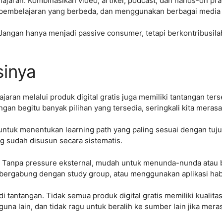
lajaran. Kombinasikan video, artikel, podcast, dan hands-on p
si pembelajaran yang berbeda, dan menggunakan berbagai me
. Jangan hanya menjadi passive consumer, tetapi berkontribusi
sinya
ran melalui produk digital gratis juga memiliki tantangan ters
ngan begitu banyak pilihan yang tersedia, seringkali kita meras
 untuk menentukan learning path yang paling sesuai dengan tu
g sudah disusun secara sistematis.
y. Tanpa pressure eksternal, mudah untuk menunda-nunda atau 
 bergabung dengan study group, atau menggunakan aplikasi hab
adi tantangan. Tidak semua produk digital gratis memiliki kuali
una lain, dan tidak ragu untuk beralih ke sumber lain jika mera