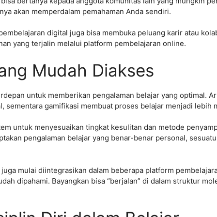
bisa bertanya kepada anggota komunitas lain yang mungkin pe
hirnya akan memperdalam pemahaman Anda sendiri.
embelajaran digital juga bisa membuka peluang karir atau kola
n yang terjalin melalui platform pembelajaran online.
yang Mudah Diakses
erdepan untuk memberikan pengalaman belajar yang optimal. Artif
 sementara gamifikasi membuat proses belajar menjadi lebih 
tem untuk menyesuaikan tingkat kesulitan dan metode penyamp
takan pengalaman belajar yang benar-benar personal, sesuatu y
R) juga mulai diintegrasikan dalam beberapa platform pembelaj
ah dipahami. Bayangkan bisa “berjalan” di dalam struktur mole