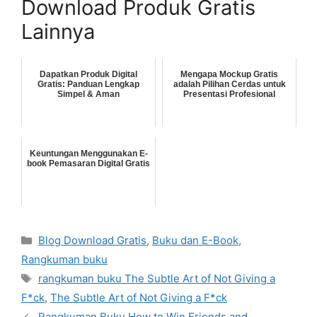
Download Produk Gratis
Lainnya
Dapatkan Produk Digital
Mengapa Mockup Gratis
Gratis: Panduan Lengkap
adalah Pilihan Cerdas untuk
Simpel & Aman
Presentasi Profesional
Keuntungan Menggunakan E-
book Pemasaran Digital Gratis
Categories
Blog Download Gratis
,
Buku dan E-Book
,
Rangkuman buku
Tags
rangkuman buku The Subtle Art of Not Giving a
F*ck
,
The Subtle Art of Not Giving a F*ck
Rangkuman Buku How to Win Friends and