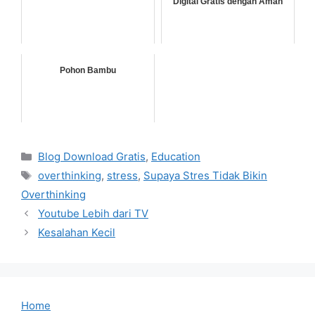
Digital Gratis dengan Aman
Pohon Bambu
Categories
Blog Download Gratis
,
Education
Tags
overthinking
,
stress
,
Supaya Stres Tidak Bikin
Overthinking
Youtube Lebih dari TV
Kesalahan Kecil
Home