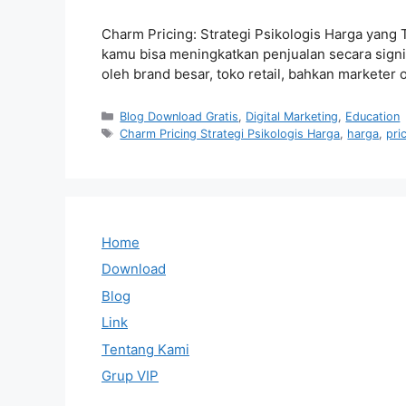
Charm Pricing: Strategi Psikologis Harga yang
kamu bisa meningkatkan penjualan secara signifi
oleh brand besar, toko retail, bahkan marketer
Categories
Blog Download Gratis
,
Digital Marketing
,
Education
Tags
Charm Pricing Strategi Psikologis Harga
,
harga
,
pri
Home
Download
Blog
Link
Tentang Kami
Grup VIP