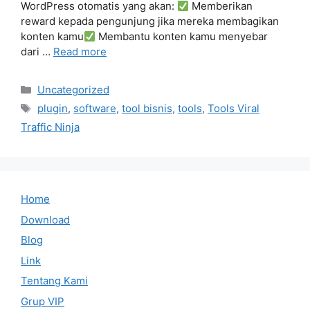
WordPress otomatis yang akan:
Memberikan
reward kepada pengunjung jika mereka membagikan
konten kamu
Membantu konten kamu menyebar
dari …
Read more
Categories
Uncategorized
Tags
plugin
,
software
,
tool bisnis
,
tools
,
Tools Viral
Traffic Ninja
Home
Download
Blog
Link
Tentang Kami
Grup VIP