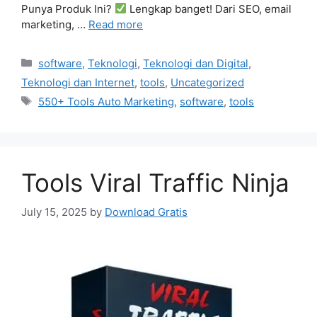
Punya Produk Ini?
Lengkap banget! Dari SEO, email
marketing, …
Read more
Categories
software
,
Teknologi
,
Teknologi dan Digital
,
Teknologi dan Internet
,
tools
,
Uncategorized
Tags
550+ Tools Auto Marketing
,
software
,
tools
Tools Viral Traffic Ninja
July 15, 2025
by
Download Gratis