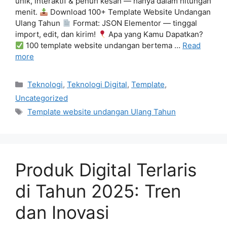
unik, interaktif & penuh kesan — hanya dalam hitungan
menit.
Download 100+ Template Website Undangan
Ulang Tahun
Format: JSON Elementor — tinggal
import, edit, dan kirim!
Apa yang Kamu Dapatkan?
100 template website undangan bertema …
Read
more
Categories
Teknologi
,
Teknologi Digital
,
Template
,
Uncategorized
Tags
Template website undangan Ulang Tahun
Produk Digital Terlaris
di Tahun 2025: Tren
dan Inovasi