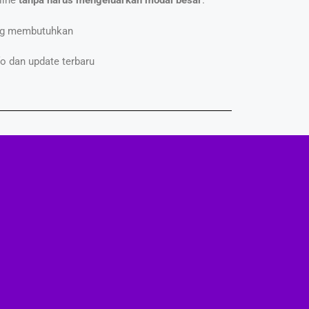
line
tanpa harus mengeluarkan modal besar
.
ang membutuhkan
fo dan update terbaru