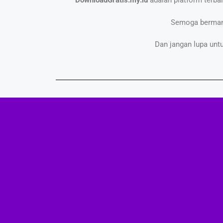
DownloadGratis.my.id
adalah platform terba
Semoga bermanf
Dan jangan lupa unt