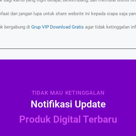
ik bagi kamu yang ingin belajar, berkembang, dan memulai bisnis on
aat dan jangan lupa untuk share website ini kepada siapa saja y
uk bergabung di
Grup VIP Download Gratis
agar tidak ketinggalan in
TIDAK MAU KETINGGALAN
Notifikasi Update
Produk Digital Terbaru