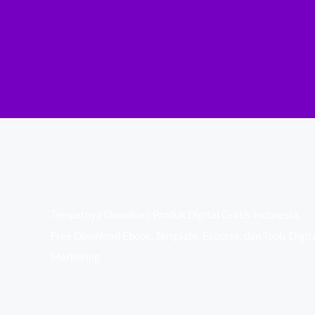
Tempatnya Download Produk Digital Gratis Indonesia.
Free Download Ebook, Template, Ecourse, dan Tools Digit
Marketing