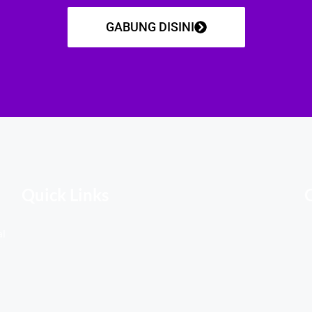
GABUNG DISINI
Quick Links
al