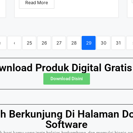
Read More
«
‹
25
26
27
28
29
30
31
nload Produk Digital Grati
Download Disini
ah Berkunjung Di Halaman D
Software