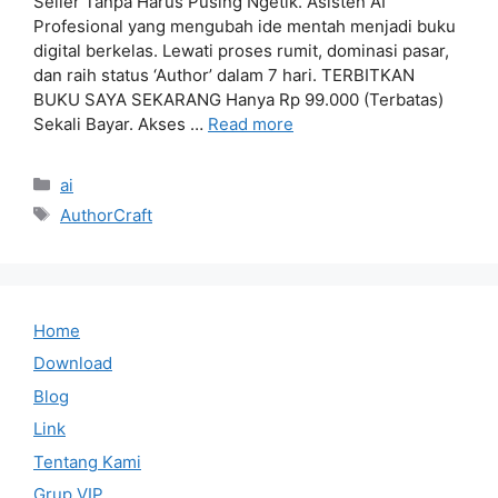
Seller Tanpa Harus Pusing Ngetik. Asisten AI
Profesional yang mengubah ide mentah menjadi buku
digital berkelas. Lewati proses rumit, dominasi pasar,
dan raih status ‘Author’ dalam 7 hari. TERBITKAN
BUKU SAYA SEKARANG Hanya Rp 99.000 (Terbatas)
Sekali Bayar. Akses …
Read more
Categories
ai
Tags
AuthorCraft
Home
Download
Blog
Link
Tentang Kami
Grup VIP