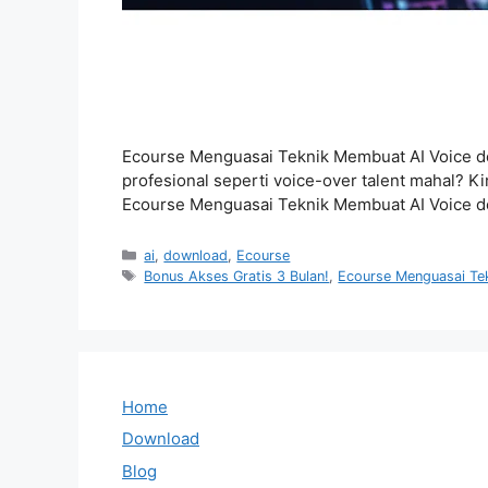
Ecourse Menguasai Teknik Membuat AI Voice den
profesional seperti voice-over talent mahal? Ki
Ecourse Menguasai Teknik Membuat AI Voice 
Categories
ai
,
download
,
Ecourse
Tags
Bonus Akses Gratis 3 Bulan!
,
Ecourse Menguasai Te
Home
Download
Blog