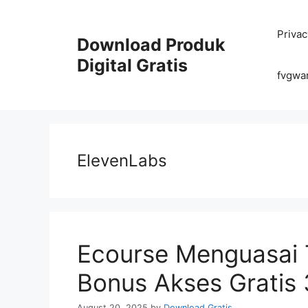
Skip
to
Privac
content
Download Produk
Digital Gratis
fvgwa
ElevenLabs
Ecourse Menguasai 
Bonus Akses Gratis 
August 20, 2025
by
Download Gratis