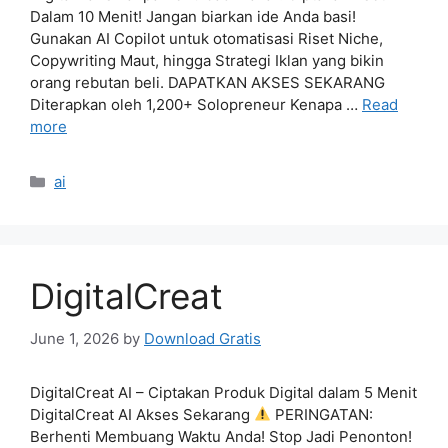
Dalam 10 Menit! Jangan biarkan ide Anda basi!
Gunakan AI Copilot untuk otomatisasi Riset Niche,
Copywriting Maut, hingga Strategi Iklan yang bikin
orang rebutan beli. DAPATKAN AKSES SEKARANG
Diterapkan oleh 1,200+ Solopreneur Kenapa …
Read
more
Categories
ai
DigitalCreat
June 1, 2026
by
Download Gratis
DigitalCreat AI – Ciptakan Produk Digital dalam 5 Menit
DigitalCreat AI Akses Sekarang
PERINGATAN:
Berhenti Membuang Waktu Anda! Stop Jadi Penonton!