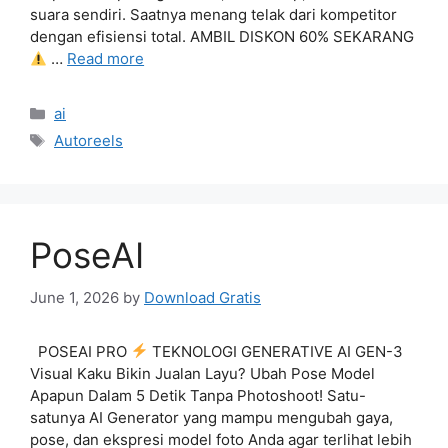
suara sendiri. Saatnya menang telak dari kompetitor
dengan efisiensi total. AMBIL DISKON 60% SEKARANG
…
Read more
Categories
ai
Tags
Autoreels
PoseAI
June 1, 2026
by
Download Gratis
POSEAI PRO
TEKNOLOGI GENERATIVE AI GEN-3
Visual Kaku Bikin Jualan Layu? Ubah Pose Model
Apapun Dalam 5 Detik Tanpa Photoshoot! Satu-
satunya AI Generator yang mampu mengubah gaya,
pose, dan ekspresi model foto Anda agar terlihat lebih