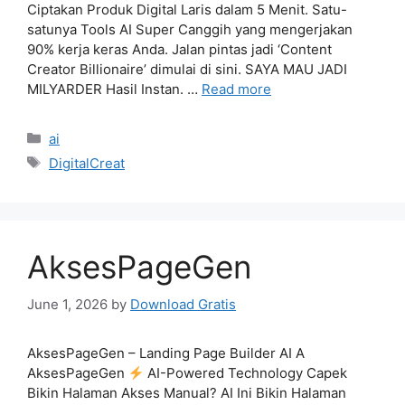
Ciptakan Produk Digital Laris dalam 5 Menit. Satu-
satunya Tools AI Super Canggih yang mengerjakan
90% kerja keras Anda. Jalan pintas jadi ‘Content
Creator Billionaire’ dimulai di sini. SAYA MAU JADI
MILYARDER Hasil Instan. …
Read more
Categories
ai
Tags
DigitalCreat
AksesPageGen
June 1, 2026
by
Download Gratis
AksesPageGen – Landing Page Builder AI A
AksesPageGen
AI-Powered Technology Capek
Bikin Halaman Akses Manual? AI Ini Bikin Halaman