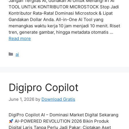
Jangan Tergilas AI, Gunakan AI Untuk Menang! #1 AI
TOOL UNTUK KONTRIBUTOR MICROSTOCK Stop Jadi
Kontributor Rata-Rata! Dominasi Microstock & Lipat
Gandakan Dollar Anda. All-in-One AI Tool yang
memangkas waktu kerja 10 jam menjadi 10 menit. Riset
tren, generate gambar, hingga metadata otomatis …
Read more
Categories
ai
Digipro Copilot
June 1, 2026
by
Download Gratis
DigiPro Copilot AI – Dominasi Market Digital Sekarang
AI-POWERED REVOLUTION 2026 Bikin Produk
Digital Laris Tanpa Perlu Jadi Pakar: Ciptakan Aset