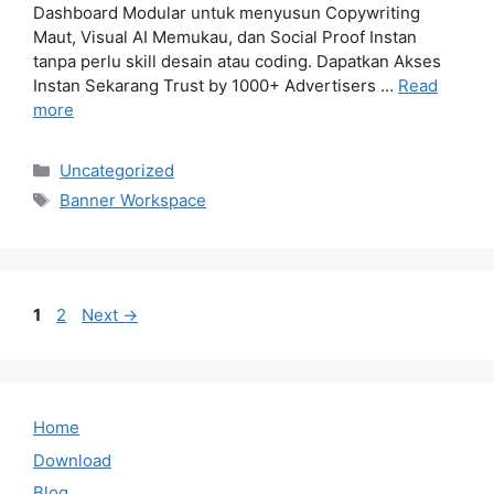
Dashboard Modular untuk menyusun Copywriting
Maut, Visual AI Memukau, dan Social Proof Instan
tanpa perlu skill desain atau coding. Dapatkan Akses
Instan Sekarang Trust by 1000+ Advertisers …
Read
more
Categories
Uncategorized
Tags
Banner Workspace
Page
Page
1
2
Next
→
Home
Download
Blog