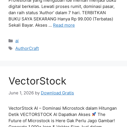
Profesional yang mengubah ide mentah menjadi buku
digital berkelas. Lewati proses rumit, dominasi pasar,
dan raih status ‘Author’ dalam 7 hari. TERBITKAN
BUKU SAYA SEKARANG Hanya Rp 99.000 (Terbatas)
Sekali Bayar. Akses …
Read more
Categories
ai
Tags
AuthorCraft
VectorStock
June 1, 2026
by
Download Gratis
VectorStock AI – Dominasi Microstock dalam Hitungan
Detik VECTORSTOCK AI Dapatkan Akses
The
Future of Microstock is Here Gak Perlu Jago Gambar!
Generate 1.000+ Icon & Vektor Siap Jual dalam