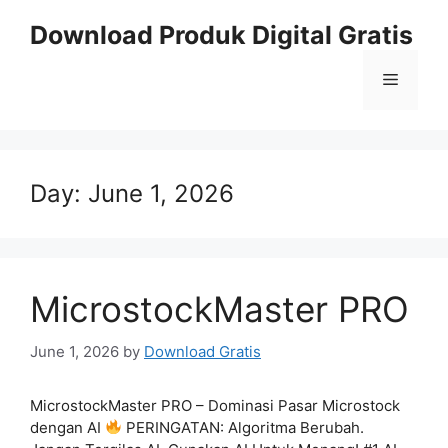
Skip
Download Produk Digital Gratis
to
content
Menu
Day:
June 1, 2026
MicrostockMaster PRO
June 1, 2026
by
Download Gratis
MicrostockMaster PRO – Dominasi Pasar Microstock
dengan AI
PERINGATAN: Algoritma Berubah.